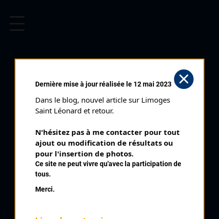
CYCLISME EN LIMOUSIN
Archives cyclistes du Limousin depuis le début du 20ème
siècle.
SAINT JUNIEN PRIX ANTONIN
Dernière mise à jour réalisée le 12 mai 2023
REIX (08/09/1953)
Dans le blog, nouvel article sur Limoges 
Club organisateur :
AS Saint Junien
Saint Léonard et retour.
Distance :
116 kms
N'hésitez pas à me contacter pour tout 
Catégorie :
Pros Aspis Indés Toutes
ajout ou modification de résultats ou 
Date :
08/09/1953
pour l'insertion de photos.
Ce site ne peut vivre qu'avec la participation de
Commentaire :
tous.
Saint Junien Prix Antonin Reix 40 tours
Merci.
Nombre de partants :
69 partants
Temps du vainqueur :
3h 12' 30''