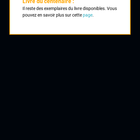
Livre du centenaire :
Il reste des exemplaires du livre disponibles. Vous
Classement :
pouvez en savoir plus sur cette
page
.
1
SABBADINI Tino
Fumel
2
PAGOTTO Joseph
Montauban
3
DARNAUGUILHEM Armand
Belvès
4
HUOT Valentin
Bergerac
5