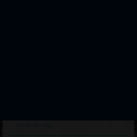
D'AUTRES ÉDITIONS DE CETTE
COURSE
Saint Junien Prix Antonin Reix
Édition du 07 septembre 2003
Voir les résultats