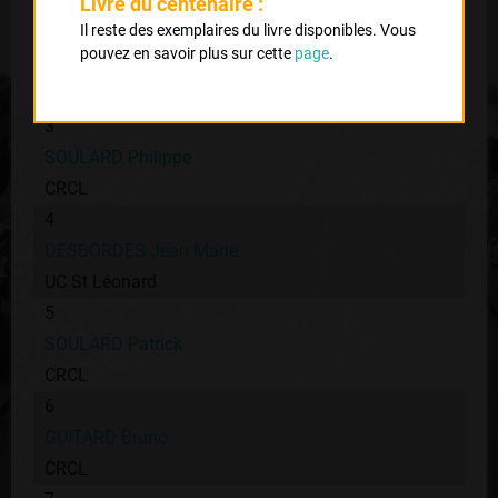
VC La Souterraine
Livre du centenaire :
Il reste des exemplaires du livre disponibles. Vous
2
pouvez en savoir plus sur cette
page
.
CHAZETTE Marc
Saint Denis Union Sport
3
SOULARD Philippe
CRCL
4
DESBORDES Jean Marie
UC St Léonard
5
SOULARD Patrick
CRCL
6
GUITARD Bruno
CRCL