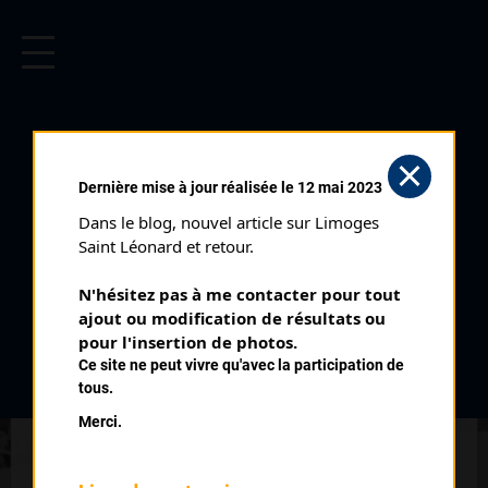
CYCLISME EN LIMOUSIN
Archives cyclistes du Limousin depuis le début du 20ème
siècle.
CHALLENGE DU LIMOUSIN
Dernière mise à jour réalisée le 12 mai 2023
CADETS (05/10/1975)
Dans le blog, nouvel article sur Limoges 
Date :
05/10/1975
Saint Léonard et retour.
Commentaire :
N'hésitez pas à me contacter pour tout 
Challenge du Limousin Cadets 1975
ajout ou modification de résultats ou 
pour l'insertion de photos.
Classement :
Ce site ne peut vivre qu'avec la participation de
tous.
Merci.
1
BENOIT Jean Claude