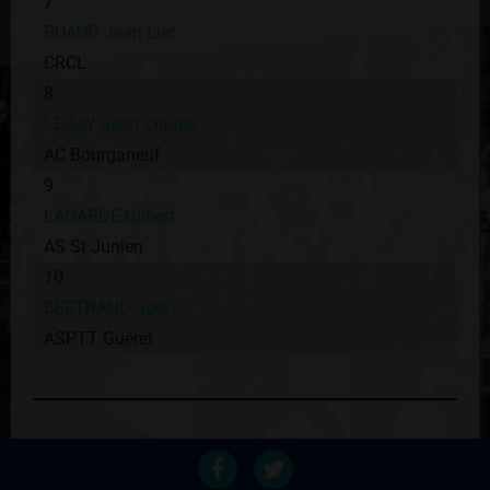
7
RUAUD Jean Luc
CRCL
8
LEGAY Jean Claude
AC Bourganeuf
9
LAGARDE Gilbert
AS St Junien
10
BERTRAND Joël
ASPTT Guéret
Retour au palmares du coureur
Voir les autres éditions