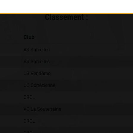
Classement :
Club
AS Sarcelles
AS Sarcelles
US Vendôme
UC Corrézienne
CRCL
VC La Souterraine
CRCL
CRCL