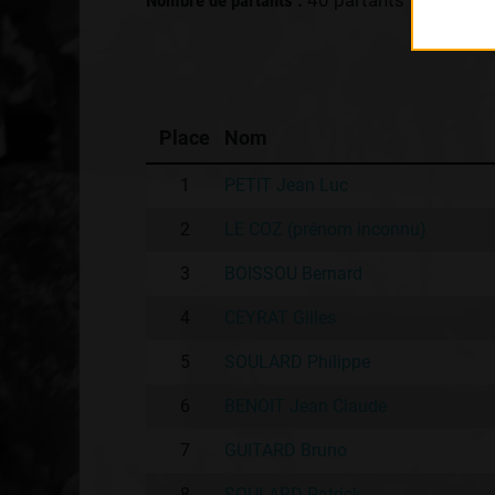
Nombre de partants :
40 partants
Place
Nom
1
PETIT Jean Luc
2
LE COZ (prénom inconnu)
3
BOISSOU Bernard
4
CEYRAT Gilles
5
SOULARD Philippe
6
BENOIT Jean Claude
7
GUITARD Bruno
8
SOULARD Patrick