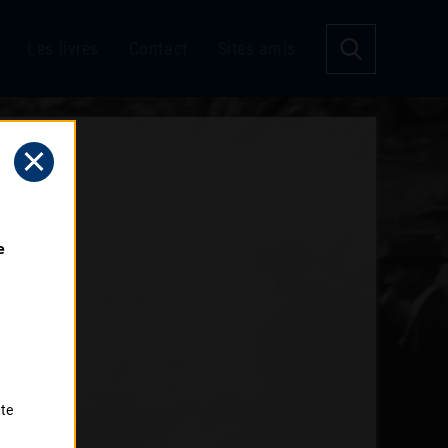
Les livres
Contact
Sites amis
 
tte