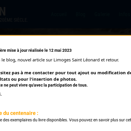
IN
Accueil
Blog
Galerie
Infos
20ÈME SIÈCLE.
ère mise à jour réalisée le 12 mai 2023
RIGNAT (27/07/1975)
le blog, nouvel article sur Limoges Saint Léonard et retour.
sitez pas à me contacter pour tout ajout ou modification de
ltats ou pour l'insertion de photos.
te ne peut vivre qu'avec la participation de tous.
.
e du centenaire :
ste des exemplaires du livre disponibles. Vous pouvez en savoir plus sur ce
.