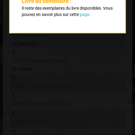
Livre du centenaire :
1
Il reste des exemplaires du livre disponibles. Vous
LAVERGNE Daniel
pouvez en savoir plus sur cette
page
.
UVL
2
BERTAUD Alain
UC Montpon
3
SARDIN (prénom inconnu)
St Junien
4
BENITOT (prénom inconnu)
5
RAYNAUD (prénom inconnu)
6
LAMBERT Gérard
7