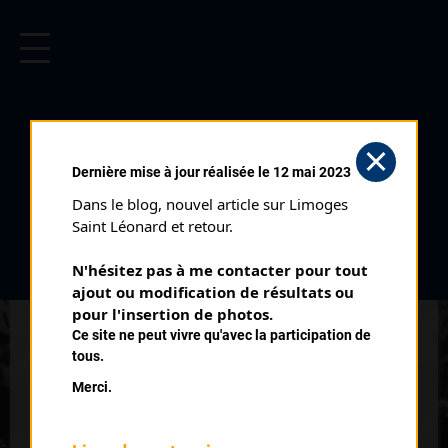
CYCLISME EN LIMOUSIN
Archives cyclistes du Limousin depuis le début du 20ème
siècle.
VILLEGOUREIX (01/07/1962)
Dernière mise à jour réalisée le 12 mai 2023
Club organisateur :
ASSJ
Dans le blog, nouvel article sur Limoges 
Distance :
75 kms
Saint Léonard et retour.
Date :
01/07/1962
N'hésitez pas à me contacter pour tout 
Commentaire :
ajout ou modification de résultats ou 
Saillat Villegoureix 6 tours
pour l'insertion de photos.
Ce site ne peut vivre qu'avec la participation de
Nombre de partants :
30 partants
tous.
Classement :
Merci.