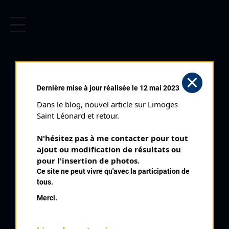
CYCLISME EN LIMOUSIN
Archives cyclistes du Limousin depuis le début du 20ème
siècle.
CRITÉRIUM DE
Dernière mise à jour réalisée le 12 mai 2023
FELLETIN (13/08/1961)
Dans le blog, nouvel article sur Limoges 
Club organisateur :
UC Felletin
Saint Léonard et retour.
Distance :
130 kms
N'hésitez pas à me contacter pour tout 
Date :
13/08/1961
ajout ou modification de résultats ou 
Commentaire :
pour l'insertion de photos.
Ce site ne peut vivre qu'avec la participation de
12 ème Martini de Felletin Circuit de la Chapelle
tous.
Nombre de partants :
49 partants
Merci.
Classement :