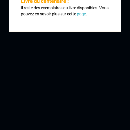
Livre du centenaire :
Il reste des exemplaires du livre disponibles. Vous
1
pouvez en savoir plus sur cette
page
.
VAN LOOY Rik
2
DARRIGADE André
3
CLAUD Guy
4
BATAN Raymond
Tarbes
5
DUCARD Robert
6
VERDEUN Robert
8