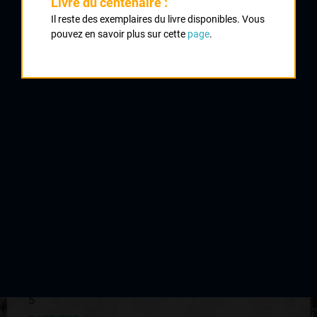
Livre du centenaire :
Classement :
Il reste des exemplaires du livre disponibles. Vous
pouvez en savoir plus sur cette
page
.
1
BERNARD René
UVL
2
SIMON Paul
UVL
3
CHAZELAS René
CRCL
4
COLLET Michel
CRCL
5