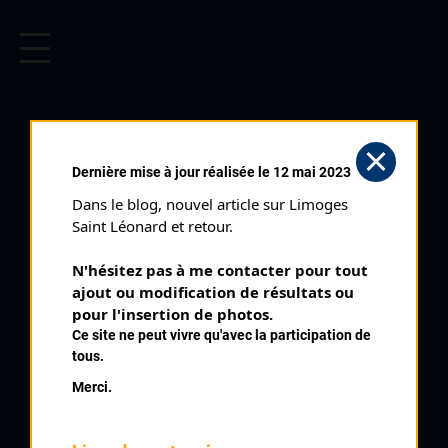
CYCLISME EN LIMOUSIN
Archives cyclistes du Limousin depuis le début du 20ème
siècle.
BLOND (08/07/1951)
Dernière mise à jour réalisée le 12 mai 2023
Club organisateur :
CS Bellac
Dans le blog, nouvel article sur Limoges 
Distance :
80 kms
Saint Léonard et retour.
Catégorie :
3 et 4
N'hésitez pas à me contacter pour tout 
Date :
08/07/1951
ajout ou modification de résultats ou 
Commentaire :
pour l'insertion de photos.
Ce site ne peut vivre qu'avec la participation de
Circuit des Monts de Blond Par Vaulry Cieux Blond Mortemart
tous.
Bellac
Merci.
Classe :
Interrégionale
Nombre de partants :
31 partants