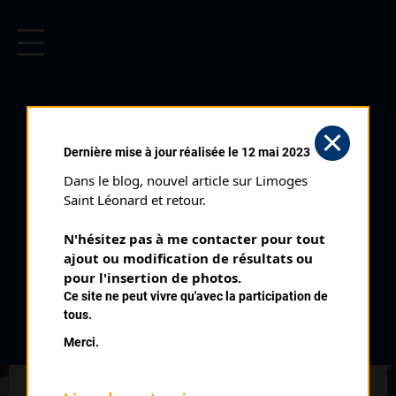
CYCLISME EN LIMOUSIN
Archives cyclistes du Limousin depuis le début du 20ème
siècle.
FLÈCHE WALONNE (16/04/1997)
Dernière mise à jour réalisée le 12 mai 2023
Distance :
200,5 km
Dans le blog, nouvel article sur Limoges 
Date :
16/04/1997
Saint Léonard et retour.
Commentaire :
N'hésitez pas à me contacter pour tout 
Spa - Mur de Huy
ajout ou modification de résultats ou 
Temps du vainqueur :
5h 7'
pour l'insertion de photos.
Ce site ne peut vivre qu'avec la participation de
Classement :
tous.
Merci.
1