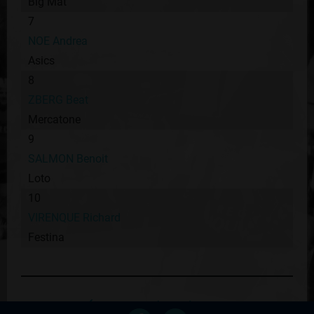
Big Mat
7
NOE Andrea
Asics
8
ZBERG Beat
Mercatone
9
SALMON Benoit
Loto
10
VIRENQUE Richard
Festina
Retour au palmares du coureur