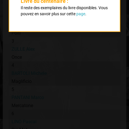
JALABERT Laurent
Livre du centenaire :
Il reste des exemplaires du livre disponibles. Vous
Once
pouvez en savoir plus sur cette
page
.
2
LEBLANC Luc
Polti
3
ZULLE Alex
Once
4
BARTOLI Michele
Maglificio
5
PANTANI Marco
Mercatone
6
LINO Pascal