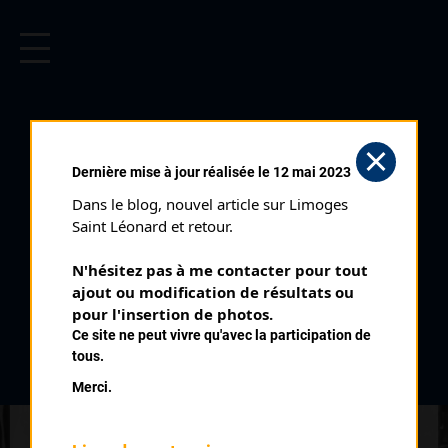
CYCLISME EN LIMOUSIN
Archives cyclistes du Limousin depuis le début du 20ème
siècle.
TOUR DE FRANCE 8ÈME
Dernière mise à jour réalisée le 12 mai 2023
ÉTAPE (10/07/1994)
Dans le blog, nouvel article sur Limoges 
Distance :
218,5 km
Saint Léonard et retour.
Date :
10/07/1994
N'hésitez pas à me contacter pour tout 
Commentaire :
ajout ou modification de résultats ou 
Poitiers - Trélissac
pour l'insertion de photos.
Ce site ne peut vivre qu'avec la participation de
Temps du vainqueur :
5h 09
tous.
Merci.
Classement :