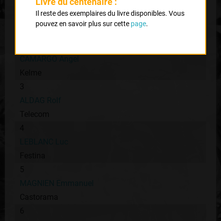
Livre du centenaire :
1
Il reste des exemplaires du livre disponibles. Vous
HAMBURGER Bo
pouvez en savoir plus sur cette
page
.
TVM
2
CAMARGO Angel
Kelme
3
ALDAG Rolf
Telecom
4
LEBLANC Luc
Festina
5
MAGNIEN Emmanuel
Castorama
6