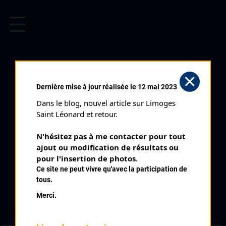
CYCLISME EN LIMOUSIN
Archives cyclistes du Limousin depuis le début du 20ème
siècle.
DAUPHINÉ LIBÉRÉ 7ÈME
Dernière mise à jour réalisée le 12 mai 2023
ÉTAPE (04/06/1984)
Dans le blog, nouvel article sur Limoges 
Distance :
104 km
Saint Léonard et retour.
Date :
04/06/1984
N'hésitez pas à me contacter pour tout 
Commentaire :
ajout ou modification de résultats ou 
Saint Paul Les Trois Châteaux - Privas
pour l'insertion de photos.
Ce site ne peut vivre qu'avec la participation de
Temps du vainqueur :
2h 46' 22
tous.
Merci.
Classement :