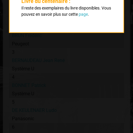
Livre du centenaire :
1
Il reste des exemplaires du livre disponibles. Vous
NULENS Guy
pouvez en savoir plus sur cette
page
.
Panasonic
2
BRUN Frédéric
Peugeot
3
BERNAUDEAU Jean René
Système U
4
BONNET Patrick
Système U
5
DE KEULENAER Ludo
Panasonic
6