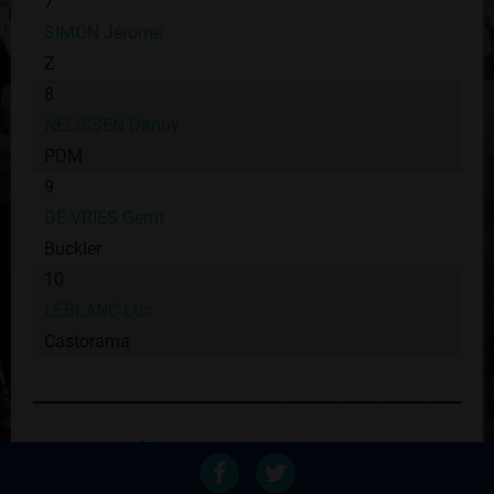
7
SIMON Jérome
Z
8
NELISSEN Danny
PDM
9
DE VRIES Gerrit
Buckler
10
LEBLANC Luc
Castorama
Retour au palmares du coureur
Voir les autres éditions