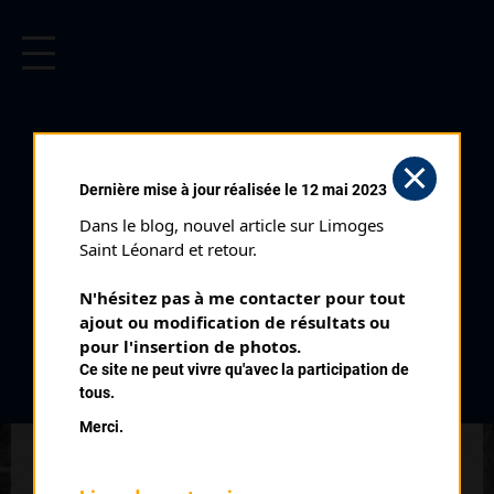
CYCLISME EN LIMOUSIN
Archives cyclistes du Limousin depuis le début du 20ème
siècle.
CHOLET PAYS DE
Dernière mise à jour réalisée le 12 mai 2023
LOIRE (22/03/1992)
Dans le blog, nouvel article sur Limoges 
Distance :
205 km
Saint Léonard et retour.
Date :
22/03/1992
N'hésitez pas à me contacter pour tout 
Temps du vainqueur :
5h 9'
ajout ou modification de résultats ou 
pour l'insertion de photos.
Classement :
Ce site ne peut vivre qu'avec la participation de
tous.
Merci.
1
DESBIENS Laurent