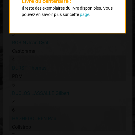
Collstrop
Livre du centenaire :
Il reste des exemplaires du livre disponibles. Vous
2
pouvez en savoir plus sur cette
page
.
BAGUET Serge
Loto
3
ROBIN Jean Cyril
Castorama
4
DURST Thomas
PDM
5
DUCLOS LASSALLE Gilbert
Z
6
HAGHEDOOREN Paul
Collstrop