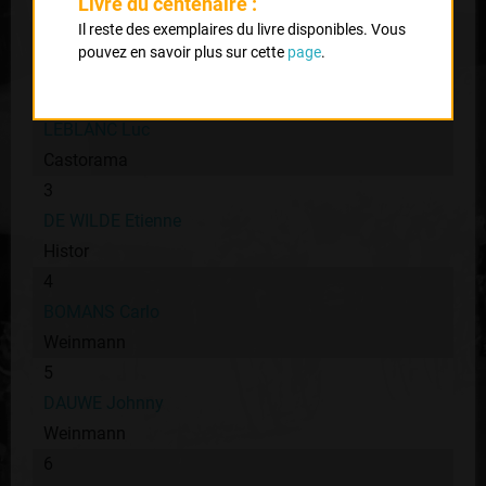
Livre du centenaire :
1
Il reste des exemplaires du livre disponibles. Vous
HAFLIGER Othmar
pouvez en savoir plus sur cette
page
.
Helvétia
2
LEBLANC Luc
Castorama
3
DE WILDE Etienne
Histor
4
BOMANS Carlo
Weinmann
5
DAUWE Johnny
Weinmann
6