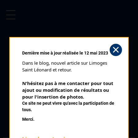
CYCLISME EN LIMOUSIN
Archives cyclistes du Limousin depuis le début du 20ème
siècle.
TOUR DE L'OISE 4ÈME
Dernière mise à jour réalisée le 12 mai 2023
ÉTAPE (20/04/1990)
Dans le blog, nouvel article sur Limoges 
Distance :
151 km
Saint Léonard et retour.
Date :
20/04/1990
N'hésitez pas à me contacter pour tout 
Commentaire :
ajout ou modification de résultats ou 
Noyon - Compiègne
pour l'insertion de photos.
Ce site ne peut vivre qu'avec la participation de
Temps du vainqueur :
3h 39'
tous.
Merci.
Classement :