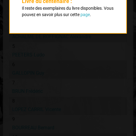
DUCLOS LASSALLE Gilbert
Livre du centenaire :
Il reste des exemplaires du livre disponibles. Vous
3
pouvez en savoir plus sur cette
page
.
ANDERSON Phil
4
ACHALME DE ROFFIGNAC Alexandre
5
PEETERS Ludo
6
GALLOPIN Guy
7
BRUN Frédéric
8
LOPEZ CARRIL Vicente
9
BOURREAU Bernard