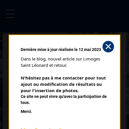
CYCLISME EN LIMOUSIN
Archives cyclistes du Limousin depuis le début du 20ème
siècle.
PARIS BOURGES (07/06/1980)
Dernière mise à jour réalisée le 12 mai 2023
Date :
07/06/1980
Dans le blog, nouvel article sur Limoges 
Commentaire :
Saint Léonard et retour.
2 étapes
N'hésitez pas à me contacter pour tout 
ajout ou modification de résultats ou 
Classement :
pour l'insertion de photos.
Ce site ne peut vivre qu'avec la participation de
tous.
1
HEZARD Yves
Merci.
2