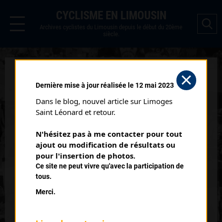
CYCLISME EN LIMOUSIN
Archives cyclistes du Limousin depuis le début du 20ème
siècle.
QUIMPERLÉ (04/10/1966)
Dernière mise à jour réalisée le 12 mai 2023
Distance :
155 km
Dans le blog, nouvel article sur Limoges 
Date :
04/10/1966
Saint Léonard et retour.
Temps du vainqueur :
3h 34'
N'hésitez pas à me contacter pour tout 
ajout ou modification de résultats ou 
Classement :
pour l'insertion de photos.
Ce site ne peut vivre qu'avec la participation de
tous.
1
FERRER Hubert
Merci.
2