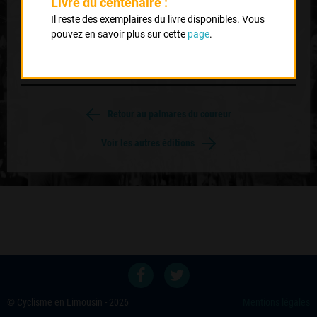
GENET Jean Pierre
Livre du centenaire :
Il reste des exemplaires du livre disponibles. Vous
3
pouvez en savoir plus sur cette
page
.
RABAUTE Henri
Retour au palmares du coureur
Voir les autres éditions
© Cyclisme en Limousin - 2026
Mentions légales