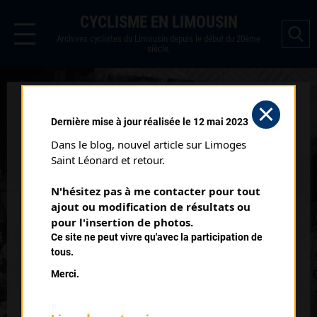
CYCLISME EN LIMOUSIN
Archives cyclistes du Limousin depuis le début du 20ème
siècle.
HENNEBONT (08/10/1956)
Dernière mise à jour réalisée le 12 mai 2023
Date :
08/10/1956
Dans le blog, nouvel article sur Limoges 
Saint Léonard et retour.
Classement :
N'hésitez pas à me contacter pour tout 
ajout ou modification de résultats ou 
1
pour l'insertion de photos.
FOURNIER René
Ce site ne peut vivre qu'avec la participation de
tous.
2
PROUZET Hervé
Merci.
3
PELE Maurice