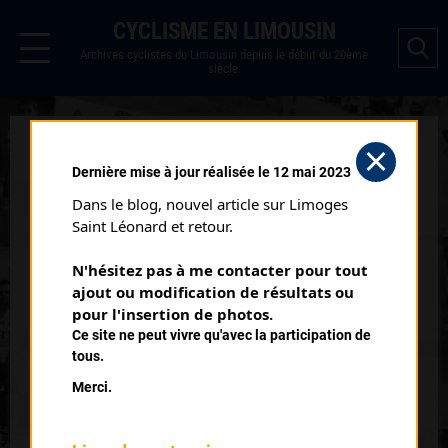
CYCLISME EN LIMOUSIN
Archives cyclistes du Limousin depuis le début du 20ème
siècle.
TOUR DE FRANCE 8ÈME
Dernière mise à jour réalisée le 12 mai 2023
ÉTAPE (04/07/1957)
Dans le blog, nouvel article sur Limoges 
Distance :
192 km
Saint Léonard et retour.
Date :
04/07/1957
N'hésitez pas à me contacter pour tout 
Commentaire :
ajout ou modification de résultats ou 
Colmar - Besançon
pour l'insertion de photos.
Ce site ne peut vivre qu'avec la participation de
Nombre de partants :
82 partants
tous.
Temps du vainqueur :
5h 18'
Merci.
Classement :