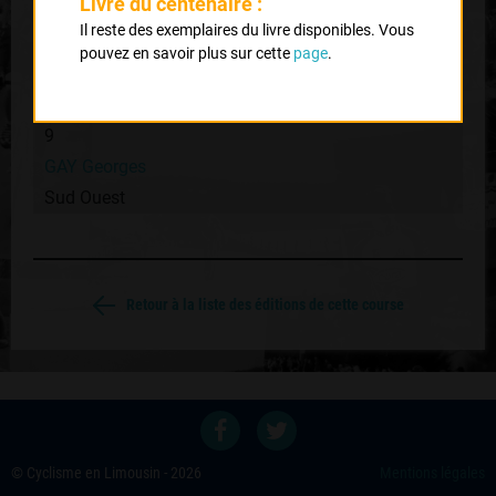
Livre du centenaire :
Il reste des exemplaires du livre disponibles. Vous
1
pouvez en savoir plus sur cette
page
.
BAFFI Pierino
Italie
9
GAY Georges
Sud Ouest
Retour à la liste des éditions de cette course
© Cyclisme en Limousin - 2026
Mentions légales