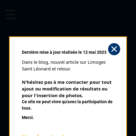
CYCLISME EN LIMOUSIN
Archives cyclistes du Limousin depuis le début du 20ème
siècle.
CYCLO CROSS DU PALAIS SUR
Dernière mise à jour réalisée le 12 mai 2023
VIENNE U17 (22/10/2023)
Dans le blog, nouvel article sur Limoges 
Club organisateur :
CRCL
Saint Léonard et retour.
Catégorie :
U17
N'hésitez pas à me contacter pour tout 
Date :
22/10/2023
ajout ou modification de résultats ou 
pour l'insertion de photos.
Classement :
Ce site ne peut vivre qu'avec la participation de
tous.
Merci.
1
DEBENNE Matis