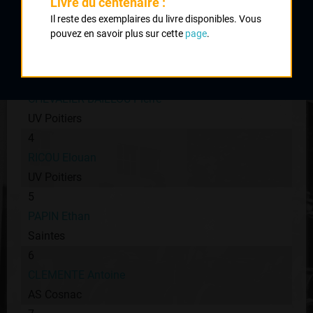
UC Montpon
Livre du centenaire :
Il reste des exemplaires du livre disponibles. Vous
2
pouvez en savoir plus sur cette
page
.
PASQUET Matt
UC Condat
3
CHEVALIER BAILLOU Pierre
UV Poitiers
4
RICOU Elouan
UV Poitiers
5
PAPIN Ethan
Saintes
6
CLEMENTE Antoine
AS Cosnac