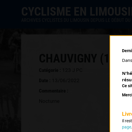
CYCLISME EN LIMOUS
ARCHIVES CYCLISTES DU LIMOUSIN DEPUIS LE DÉBUT DU 
Derni
CHAUVIGNY (13/06
Dans 
Catégorie :
123 J PC
N'hé
résu
Date :
13/06/2022
Ce si
Commentaire :
Merci
Nocturne
Livr
Il re
page