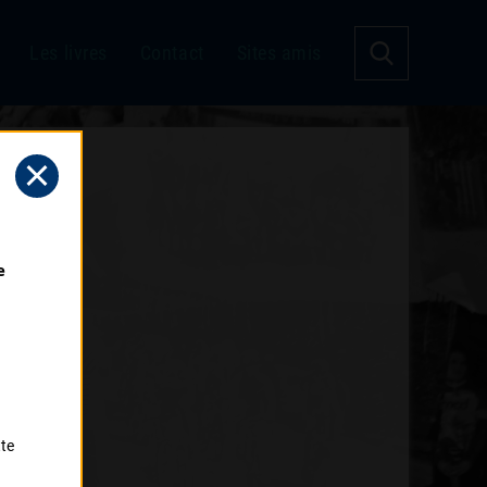
Les livres
Contact
Sites amis
 
tte