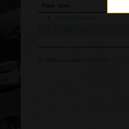
Place
Nom
4
AUDIDIER Etienne
7
CLEMENT Erwan
Retour au palmares du coureur