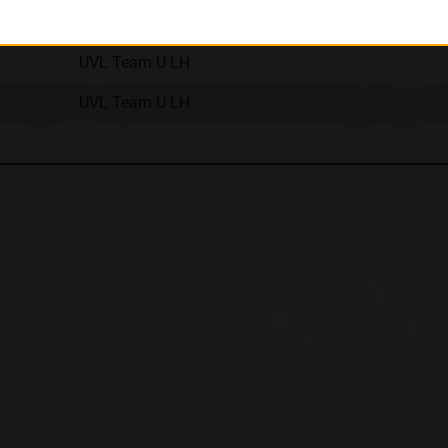
Club
UVL Team U LH
UVL Team U LH