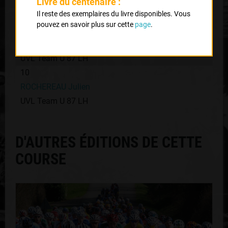
AUDIDIER Etienne
Livre du centenaire :
Il reste des exemplaires du livre disponibles. Vous
UVL Team U 87 LH
pouvez en savoir plus sur cette
page
.
6
COTREAU Guillaume
UVL Team U 87 LH
10
ROCHEREAU Julien
UVL Team U 87 LH
D'AUTRES ÉDITIONS DE CETTE
COURSE