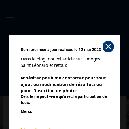
CYCLISME EN LIMOUSIN
Archives cyclistes du Limousin depuis le début du 20ème
siècle.
CONFOLENS (13/03/2022)
Dernière mise à jour réalisée le 12 mai 2023
Club organisateur :
UC Confolens
Dans le blog, nouvel article sur Limoges 
Catégorie :
23 J PC
Saint Léonard et retour.
Date :
13/03/2022
N'hésitez pas à me contacter pour tout 
Commentaire :
ajout ou modification de résultats ou 
Source Facebook UVL
pour l'insertion de photos.
Ce site ne peut vivre qu'avec la participation de
Classement :
tous.
Merci.
5