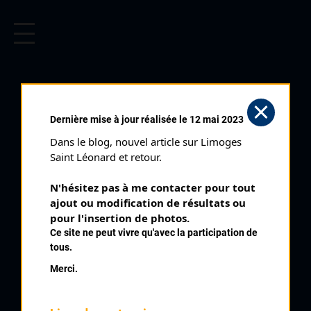
CYCLISME EN LIMOUSIN
Archives cyclistes du Limousin depuis le début du 20ème
siècle.
TROPHÉE DES MONTS
Dernière mise à jour réalisée le 12 mai 2023
D'AMBAZAC
Dans le blog, nouvel article sur Limoges 
MINIMES (19/09/2021)
Saint Léonard et retour.
Club organisateur :
EC Ambazac
N'hésitez pas à me contacter pour tout 
Catégorie :
Cadets
ajout ou modification de résultats ou 
Date :
19/09/2021
pour l'insertion de photos.
Ce site ne peut vivre qu'avec la participation de
Commentaire :
tous.
Challenge sur les épreuves d'Ambazac Bonnac et d'Ambazac
Merci.
La Jonchère - Source Blog EC Ambazac