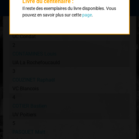
Classement :
Livre du centenaire :
Il reste des exemplaires du livre disponibles. Vous
pouvez en savoir plus sur cette
page
.
1
LAMARGOT Killian
UC Condat
2
CONTAMINES Louis
UA La Rochefoucauld
3
COUZINET Raphaël
VC Blancois
4
COTIER Bastien
UV Poitiers
5
PASQUET Matt