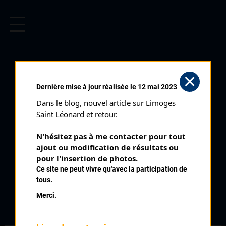
CYCLISME EN LIMOUSIN
Archives cyclistes du Limousin depuis le début du 20ème
siècle.
SAINT MARTIN LE MAULT
Dernière mise à jour réalisée le 12 mai 2023
MINIMES (21/08/2021)
Dans le blog, nouvel article sur Limoges 
Club organisateur :
VC La Trimouille
Saint Léonard et retour.
Catégorie :
Minimes
N'hésitez pas à me contacter pour tout 
Date :
21/08/2021
ajout ou modification de résultats ou 
Commentaire :
pour l'insertion de photos.
Ce site ne peut vivre qu'avec la participation de
Source Vélo 19
tous.
Merci.
Classement :