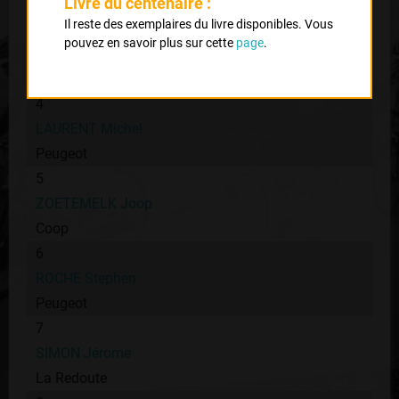
SIMON Pascal
Livre du centenaire :
Peugeot
Il reste des exemplaires du livre disponibles. Vous
pouvez en savoir plus sur cette
page
.
3
LEMOND Greg
4
LAURENT Michel
Peugeot
5
ZOETEMELK Joop
Coop
6
ROCHE Stephen
Peugeot
7
SIMON Jérome
La Redoute