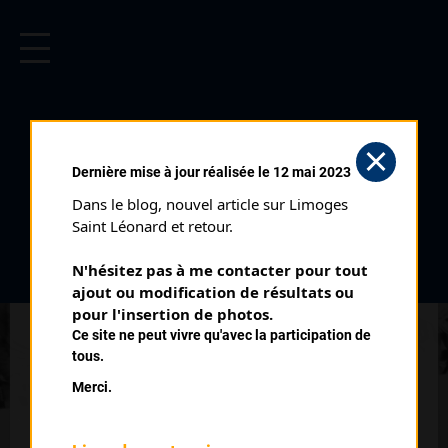
CYCLISME EN LIMOUSIN
Archives cyclistes du Limousin depuis le début du 20ème
siècle.
TOUR DE CORSE (09/03/1982)
Dernière mise à jour réalisée le 12 mai 2023
Date :
09/03/1982
Dans le blog, nouvel article sur Limoges 
Commentaire :
Saint Léonard et retour.
5 étapes
N'hésitez pas à me contacter pour tout 
ajout ou modification de résultats ou 
Classement :
pour l'insertion de photos.
Ce site ne peut vivre qu'avec la participation de
tous.
1
HINAULT Bernard
Merci.
2