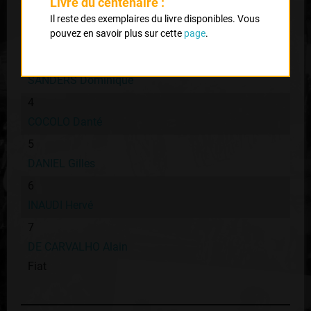
Livre du centenaire :
2
Il reste des exemplaires du livre disponibles. Vous
pouvez en savoir plus sur cette
page
.
VILLEMIANE Pierre Raymond
3
SANDERS Dominique
4
COCOLO Danté
5
DANIEL Gilles
6
INAUDI Hervé
7
DE CARVALHO Alain
Fiat