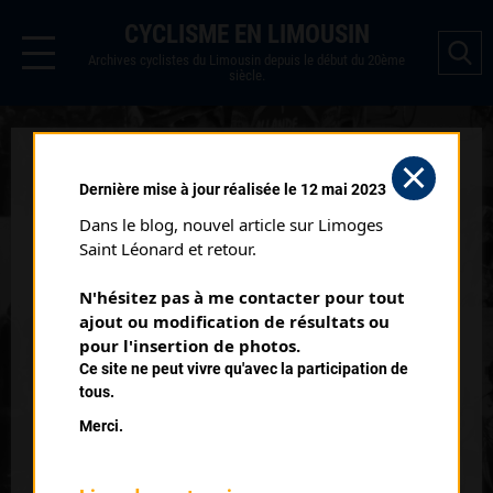
CYCLISME EN LIMOUSIN
Archives cyclistes du Limousin depuis le début du 20ème
siècle.
PLEAUX (15/08/1978)
Dernière mise à jour réalisée le 12 mai 2023
Distance :
130 km
Dans le blog, nouvel article sur Limoges 
Catégorie :
Pros
Saint Léonard et retour.
Date :
15/08/1978
N'hésitez pas à me contacter pour tout 
Temps du vainqueur :
2h 24' 10''
ajout ou modification de résultats ou 
pour l'insertion de photos.
Classement :
Ce site ne peut vivre qu'avec la participation de
tous.
Merci.
1
CAMPANER Francis
Peugeot