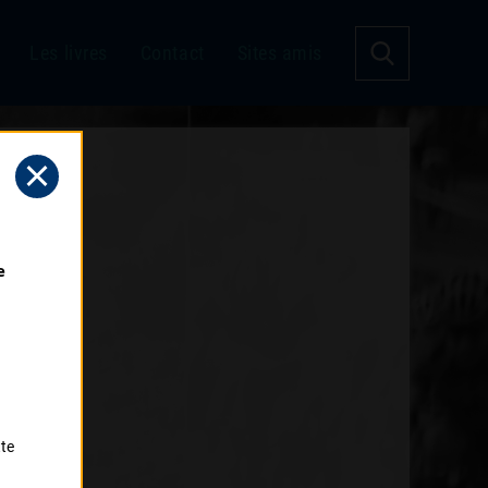
Les livres
Contact
Sites amis
 
tte