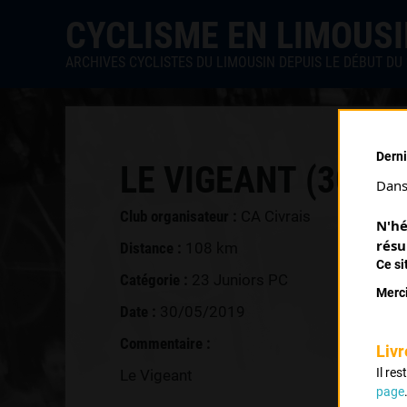
CYCLISME EN LIMOUS
ARCHIVES CYCLISTES DU LIMOUSIN DEPUIS LE DÉBUT DU 
Derni
LE VIGEANT (30/05
Dans 
Club organisateur :
CA Civrais
N'hé
résu
Distance :
108 km
Ce si
Catégorie :
23 Juniors PC
Merci
Date :
30/05/2019
Commentaire :
Livr
Il re
Le Vigeant
page