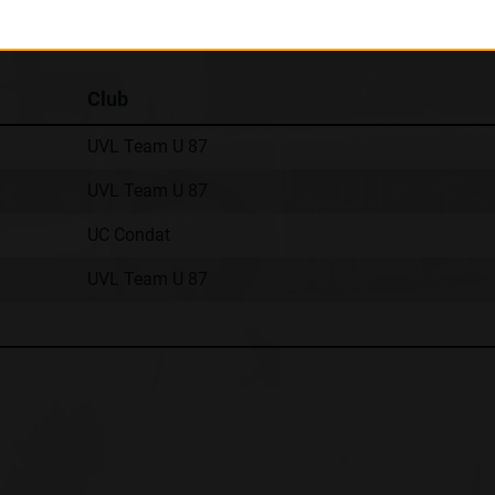
Classement :
Club
UVL Team U 87
UVL Team U 87
UC Condat
UVL Team U 87