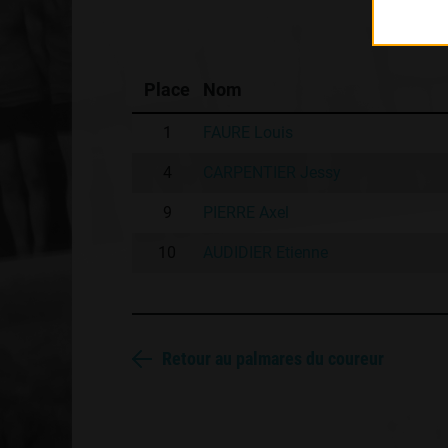
Place
Nom
1
FAURE Louis
4
CARPENTIER Jessy
9
PIERRE Axel
10
AUDIDIER Etienne
Retour au palmares du coureur