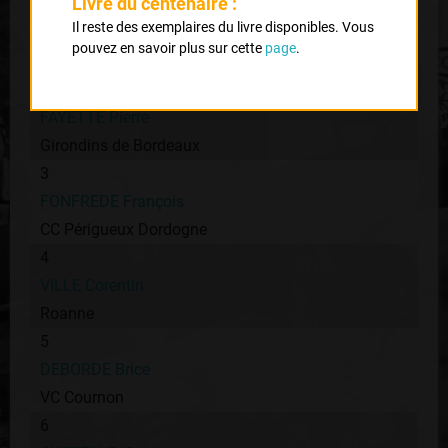
Livre du centenaire :
1
Il reste des exemplaires du livre disponibles. Vous
LARPE Mickaël
pouvez en savoir plus sur cette
page
.
Girondins de Bordeaux
2
FAYETTE Pierre
Girondins de Bordeaux
3
FONFREDE François
CC Périgueux Dordogne
4
VILLE Corentin
Roanne
5
DEBORDE Brice
VC Cournon
6