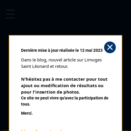
CYCLISME EN LIMOUSIN
Archives cyclistes du Limousin depuis le début du 20ème
siècle.
LA COURTINE (10/09/2016)
Dernière mise à jour réalisée le 12 mai 2023
Club organisateur :
EC Felletin Ussel
Dans le blog, nouvel article sur Limoges 
Distance :
64 km
Saint Léonard et retour.
Catégorie :
123 Juniors PC
N'hésitez pas à me contacter pour tout 
Date :
10/09/2016
ajout ou modification de résultats ou 
Commentaire :
pour l'insertion de photos.
Ce site ne peut vivre qu'avec la participation de
La Courtine Prix du Chabanou 40 tours
tous.
Classement :
Merci.