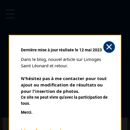
CYCLISME EN LIMOUSIN
Archives cyclistes du Limousin depuis le début du 20ème
siècle.
TOUR DE FRANCE 8ÈME
Dernière mise à jour réalisée le 12 mai 2023
ÉTAPE (19/07/1998)
Dans le blog, nouvel article sur Limoges 
Distance :
190 km
Saint Léonard et retour.
Date :
19/07/1998
N'hésitez pas à me contacter pour tout 
Commentaire :
ajout ou modification de résultats ou 
Tour de France 8 ème étape Brive Montauban
pour l'insertion de photos.
Ce site ne peut vivre qu'avec la participation de
Temps du vainqueur :
4h 40' 55''
tous.
Merci.
Classement :