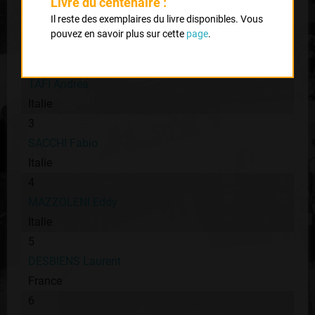
Livre du centenaire :
1
Il reste des exemplaires du livre disponibles. Vous
DURAND Jacky
pouvez en savoir plus sur cette
page
.
France
2
TAFI Andréa
Italie
3
SACCHI Fabio
Italie
4
MAZZOLENI Eddy
Italie
5
DESBIENS Laurent
France
6