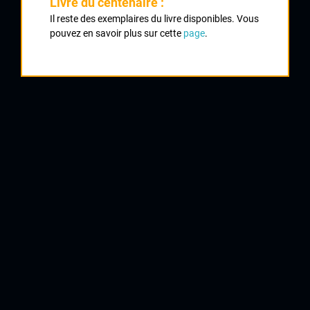
Livre du centenaire :
Il reste des exemplaires du livre disponibles. Vous
1
pouvez en savoir plus sur cette
page
.
MENUT David
Auber 93
2
BOUTET Romain
Creuse Oxygène
3
PAILLOT Yoann
Marseille
4
LIMOGES Vincent
VS Chartrain
5
TEULIERE Maxime
Creuse Oxygène