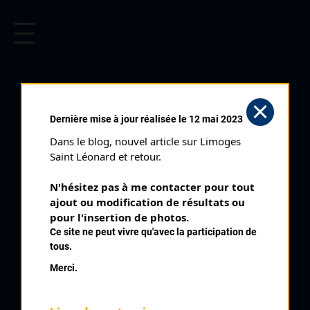
CYCLISME EN LIMOUSIN
Archives cyclistes du Limousin depuis le début du 20ème
siècle.
CYCLO CROSS
Dernière mise à jour réalisée le 12 mai 2023
D'AMBAZAC (13/12/2015)
Dans le blog, nouvel article sur Limoges 
Club organisateur :
EC Ambazac
Saint Léonard et retour.
Distance :
50'
N'hésitez pas à me contacter pour tout 
Catégorie :
Seniors Espoirs
ajout ou modification de résultats ou 
Date :
13/12/2015
pour l'insertion de photos.
Ce site ne peut vivre qu'avec la participation de
Commentaire :
tous.
Cyclo Cross d'Ambazac Domaine du Muret
Merci.
Classement :