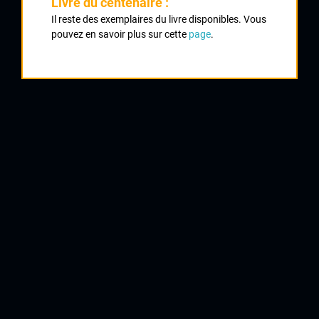
Livre du centenaire :
Il reste des exemplaires du livre disponibles. Vous
1
pouvez en savoir plus sur cette
page
.
MORICHON Mathieu
Creuse Oxygène
2
BOUTET Romain
Creuse Oxygène
3
GARRAUD Simon
EC Trélissac
4
CAUDOUX Alexandre
UVL
5
CHAMBET Priscilien
VC La Souterraine