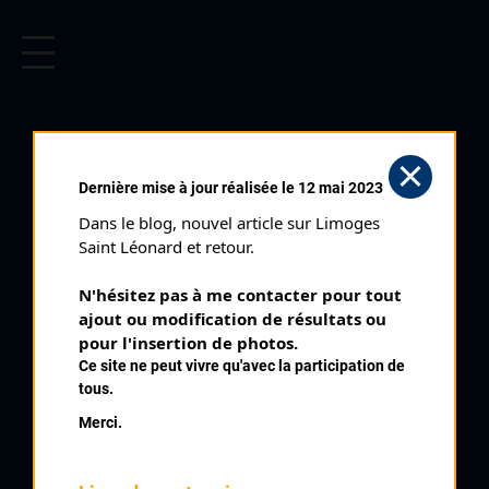
CYCLISME EN LIMOUSIN
Archives cyclistes du Limousin depuis le début du 20ème
siècle.
CYCLO CROSS DU PALAIS SUR
Dernière mise à jour réalisée le 12 mai 2023
VIENNE (25/10/2015)
Dans le blog, nouvel article sur Limoges 
Club organisateur :
CRCL
Saint Léonard et retour.
Distance :
50'
N'hésitez pas à me contacter pour tout 
Catégorie :
Seniors Espoirs
ajout ou modification de résultats ou 
Date :
25/10/2015
pour l'insertion de photos.
Ce site ne peut vivre qu'avec la participation de
Commentaire :
tous.
Cyclo Cross du Palais sur Vienne 42 ème souvenir A Santrot
Merci.
Classement :