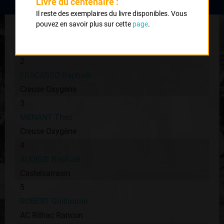
Livre du centenaire :
Il reste des exemplaires du livre disponibles. Vous
1
pouvez en savoir plus sur cette
page
.
QUICHAUD Jérome
UC Confolens
2
FRACASSO Raphaël
Creuse Oxygène
3
MENANT Theo
Creuse Oxygène
4
AUDIGIE Raphaël
Castelsarrasin
5
ROBERT Guillaume
AC Rilhac Rancon