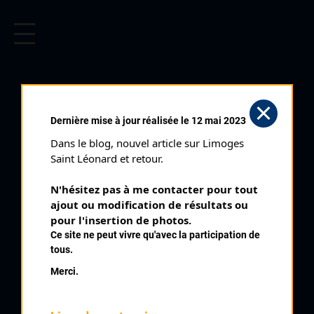
CYCLISME EN LIMOUSIN
Archives cyclistes du Limousin depuis le début du 20ème
siècle.
BOUCLES DU
Dernière mise à jour réalisée le 12 mai 2023
BANDIAT (28/06/2015)
Dans le blog, nouvel article sur Limoges 
Club organisateur :
UC Condat
Saint Léonard et retour.
Distance :
104,3 km
N'hésitez pas à me contacter pour tout 
Catégorie :
3 Juniors PC
ajout ou modification de résultats ou 
Date :
28/06/2015
pour l'insertion de photos.
Ce site ne peut vivre qu'avec la participation de
Commentaire :
tous.
Boucles du Bandiat Marval Contre la Montre et En Ligne
Merci.
Classement :