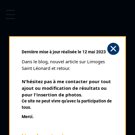
CYCLISME EN LIMOUSIN
Archives cyclistes du Limousin depuis le début du 20ème
siècle.
CASSEPIERRE (13/04/2014)
Dernière mise à jour réalisée le 12 mai 2023
Club organisateur :
AC Rilhac Rancon
Dans le blog, nouvel article sur Limoges 
Distance :
88 km
Saint Léonard et retour.
Catégorie :
23 Juniors PC
N'hésitez pas à me contacter pour tout 
Date :
13/04/2014
ajout ou modification de résultats ou 
Commentaire :
pour l'insertion de photos.
Ce site ne peut vivre qu'avec la participation de
Cassepierre 10 tours
tous.
Classement :
Merci.