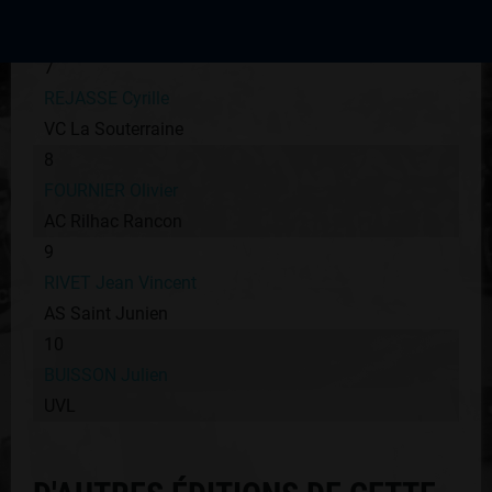
GEAUJAR Emeric
AC Rilhac Rancon
7
REJASSE Cyrille
VC La Souterraine
8
FOURNIER Olivier
AC Rilhac Rancon
9
RIVET Jean Vincent
AS Saint Junien
10
BUISSON Julien
UVL