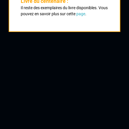
Livre du centenaire :
1
Il reste des exemplaires du livre disponibles. Vous
JAMMET Romain
pouvez en savoir plus sur cette
page
.
UVL
2
LEVEQUE Laurent
VC La Souterraine
3
DULAU Maxime
UVL
4
PREVOST Florent
UC Condat
5
PACICH Maxime
UVL
6