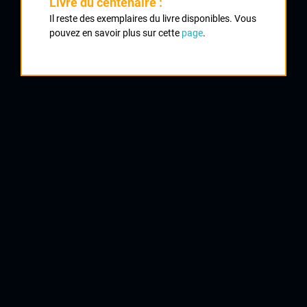
Livre du centenaire :
Il reste des exemplaires du livre disponibles. Vous
1
pouvez en savoir plus sur cette
page
.
MENUT David
Armée de Terre
2
MORICHON Mathieu
Creuse Oxygène
3
BOUTET Romain
Creuse Oxygène
4
MOUTAUD Nicolas
VC La Souterraine
5
CHAMBET Priscilien
VC La Souterraine