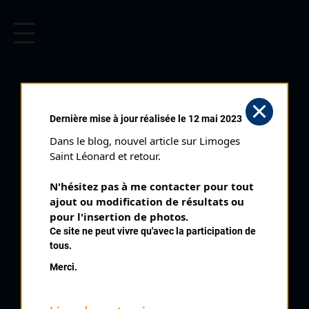
CYCLISME EN LIMOUSIN
Archives cyclistes du Limousin depuis le début du 20ème
siècle.
CYCLO CROSS DE
Dernière mise à jour réalisée le 12 mai 2023
PAGEAS (19/10/2014)
Dans le blog, nouvel article sur Limoges 
Club organisateur :
UVL
Saint Léonard et retour.
Distance :
50'
N'hésitez pas à me contacter pour tout 
Catégorie :
Seniors Espoirs
ajout ou modification de résultats ou 
Date :
19/10/2014
pour l'insertion de photos.
Ce site ne peut vivre qu'avec la participation de
Commentaire :
tous.
Cyclo Cross de Pageas
Merci.
Classement :