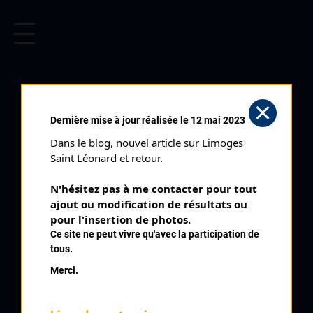
CYCLISME EN LIMOUSIN
Archives cyclistes du Limousin depuis le début du 20ème
siècle.
CYCLO CROSS DE SAINT
Dernière mise à jour réalisée le 12 mai 2023
JUNIEN LES COMBES
Dans le blog, nouvel article sur Limoges 
CADETS (09/11/2014)
Saint Léonard et retour.
Club organisateur :
UVL
N'hésitez pas à me contacter pour tout 
Distance :
30'
ajout ou modification de résultats ou 
Catégorie :
pour l'insertion de photos.
Cadets
Ce site ne peut vivre qu'avec la participation de
Date :
09/11/2014
tous.
Commentaire :
Merci.
Cyclo Cross de Saint Junien Les Combes