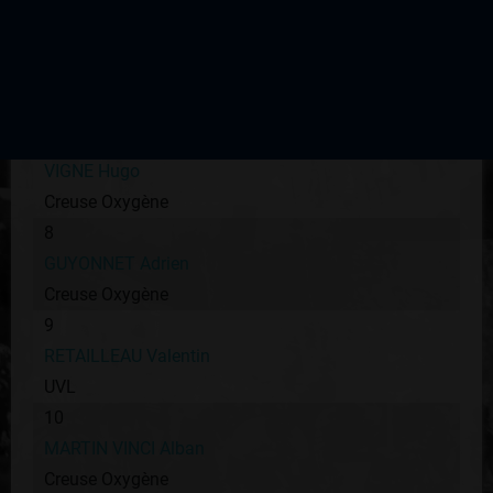
UC Condat
6
DETOSSE Vincent
UVL
7
VIGNE Hugo
Creuse Oxygène
8
GUYONNET Adrien
Creuse Oxygène
9
RETAILLEAU Valentin
UVL
10
MARTIN VINCI Alban
Creuse Oxygène