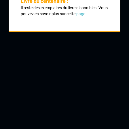
Livre du centenaire :
Classement :
Il reste des exemplaires du livre disponibles. Vous
pouvez en savoir plus sur cette
page
.
1
RIVET Benjamin
UC Condat
2
FAURE Louis
UVL
3
FOURNERON Thomas
Creuse Oxygène
4
PEYROUX Hugo
Creuse Oxygène
5
BONIFACE Lucas