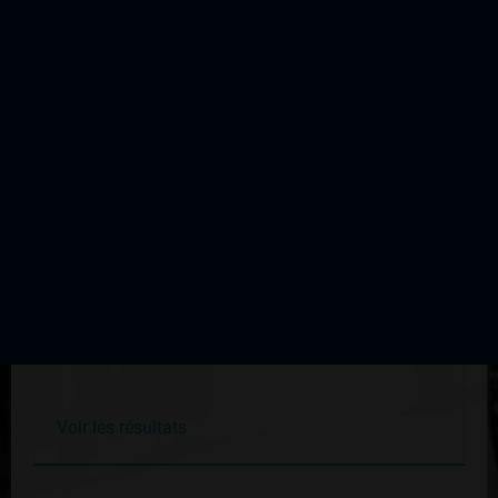
COURSE
Aixe sur Vienne Beauchabrol
Édition du 06 mars 2005
Voir les résultats