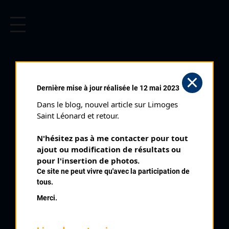
CYCLISME EN LIMOUSIN
Archives cyclistes du Limousin depuis le début du 20ème
siècle.
AIXE SUR VIENNE
Dernière mise à jour réalisée le 12 mai 2023
BEAUCHABROL (21/04/2013)
Dans le blog, nouvel article sur Limoges 
Club organisateur :
CRCL
Saint Léonard et retour.
Distance :
89,6 km
N'hésitez pas à me contacter pour tout 
Date :
21/04/2013
ajout ou modification de résultats ou 
Commentaire :
pour l'insertion de photos.
Ce site ne peut vivre qu'avec la participation de
Aixe sur Vienne Beauchabrol 14 tours
tous.
Merci.
Classement :