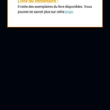
Livre du centenaire :
1
Il reste des exemplaires du livre disponibles. Vous
STAELEN Marc
pouvez en savoir plus sur cette
page
.
Angoulème VC
2
LAMY Julien
Creuse Oxygène
3
BESSON Kévin
Creuse Oxygène
4
BIDARD François
CR4C Roanne
5
PERROCHEAU Willy
Apoge Cyclisme
6