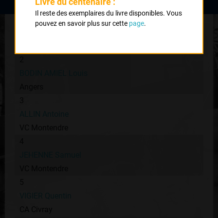
Livre du centenaire :
Il reste des exemplaires du livre disponibles. Vous
1
pouvez en savoir plus sur cette
page
.
ROUX Corentin
Gourdon
2
BODIN AMIEL Louis
Angers
3
ALLIN Antoine
VC Montendre
4
JEHENNE Samuel
VC Montendre
5
VIGIER Quentin
CA Civray