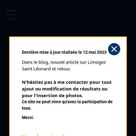
CYCLISME EN LIMOUSIN
Archives cyclistes du Limousin depuis le début du 20ème
siècle.
SAINT AUVENT
Dernière mise à jour réalisée le 12 mai 2023
CADETS (07/07/2013)
Dans le blog, nouvel article sur Limoges 
Club organisateur :
AS Saint Junien
Saint Léonard et retour.
Distance :
55 km
N'hésitez pas à me contacter pour tout 
Catégorie :
Cadets
ajout ou modification de résultats ou 
Date :
07/07/2013
pour l'insertion de photos.
Ce site ne peut vivre qu'avec la participation de
Commentaire :
tous.
Saint Auvent Cadets 11 tours
Merci.
Classement :