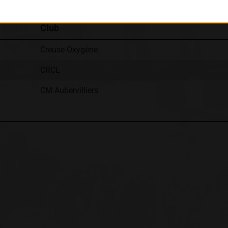
Club
Creuse Oxygène
CRCL
CM Aubervilliers