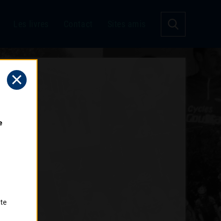
Les livres
Contact
Sites amis
 
tte