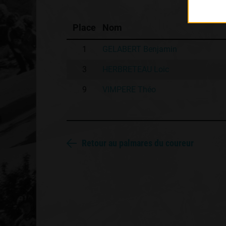
Place
Nom
1
GELABERT Benjamin
3
HERBRETEAU Loic
9
VIMPERE Théo
Retour au palmares du coureur