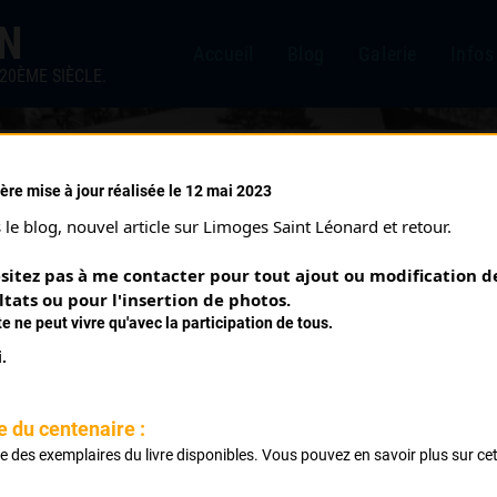
IN
Accueil
Blog
Galerie
Infos
20ÈME SIÈCLE.
ère mise à jour réalisée le 12 mai 2023
OULOUNIEIX (23/12/2012)
le blog, nouvel article sur Limoges Saint Léonard et retour.
sitez pas à me contacter pour tout ajout ou modification de
ltats ou pour l'insertion de photos.
te ne peut vivre qu'avec la participation de tous.
.
e du centenaire :
ste des exemplaires du livre disponibles. Vous pouvez en savoir plus sur ce
Classement :
.