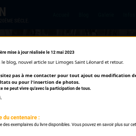
IN
Accueil
Blog
Galerie
Infos
20ÈME SIÈCLE.
ère mise à jour réalisée le 12 mai 2023
RES 1 ÈRE ÉTAPE (14/07/2
le blog, nouvel article sur Limoges Saint Léonard et retour.
sitez pas à me contacter pour tout ajout ou modification de
ltats ou pour l'insertion de photos.
te ne peut vivre qu'avec la participation de tous.
.
 Brûlé Chiché
e du centenaire :
Classement :
ste des exemplaires du livre disponibles. Vous pouvez en savoir plus sur ce
.