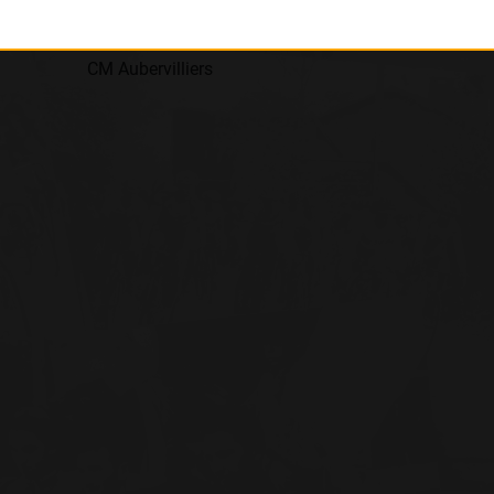
Club
CM Aubervilliers
: