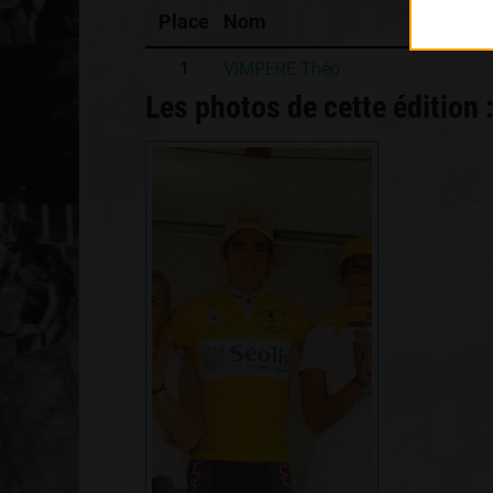
Place
Nom
1
VIMPERE Théo
Les photos de cette édition 