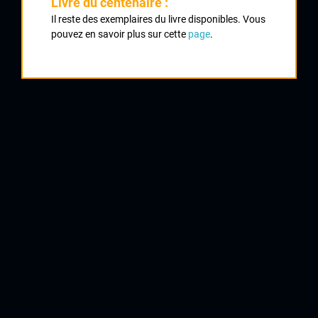
Livre du centenaire :
Il reste des exemplaires du livre disponibles. Vous
1
pouvez en savoir plus sur cette
page
.
MENUT David
Creuse Oxygène
2
VIMPERE Théo
CM Aubervilliers
3
GELABERT Benjamin
Creuse Oxygène
4
VALADE Jayson
CRCL
5
MEDEREL Maxime
Auber 93