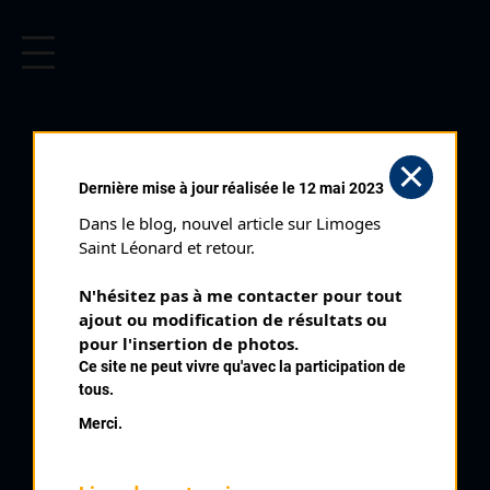
CYCLISME EN LIMOUSIN
Archives cyclistes du Limousin depuis le début du 20ème
siècle.
CYCLO CROSS
Dernière mise à jour réalisée le 12 mai 2023
D'AMBAZAC (13/11/2011)
Dans le blog, nouvel article sur Limoges 
Club organisateur :
EC Ambazac
Saint Léonard et retour.
Distance :
50'
N'hésitez pas à me contacter pour tout 
Catégorie :
Seniors Espoirs
ajout ou modification de résultats ou 
Date :
13/11/2011
pour l'insertion de photos.
Ce site ne peut vivre qu'avec la participation de
Commentaire :
tous.
Cyclo Cross d'Ambazac Le Muret
Merci.
Classement :