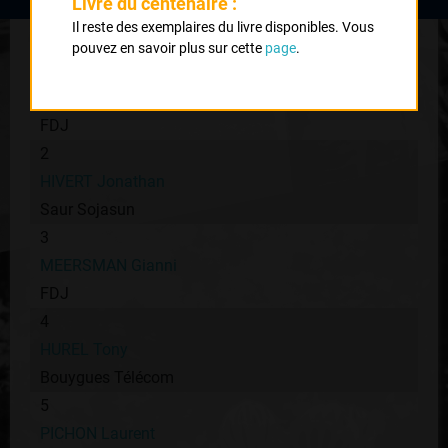
Livre du centenaire :
Classement :
Il reste des exemplaires du livre disponibles. Vous
pouvez en savoir plus sur cette
page
.
1
VICHOT Arthur
FDJ
2
HIVERT Jonathan
Saur Sojasun
3
MEERSMAN Gianni
FDJ
4
HUREL Tony
Bouygues Télécom
5
PICHON Laurent