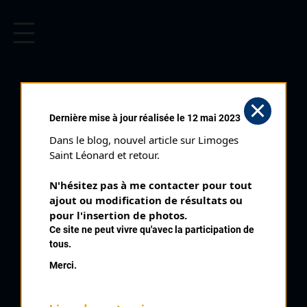
CYCLISME EN LIMOUSIN
Archives cyclistes du Limousin depuis le début du 20ème
siècle.
PARIS CORRÈZE 2 ÈME
Dernière mise à jour réalisée le 12 mai 2023
ÉTAPE (05/08/2010)
Dans le blog, nouvel article sur Limoges 
Club organisateur :
SEP Paris Corrèze Organisation
Saint Léonard et retour.
Distance :
157,3 km
N'hésitez pas à me contacter pour tout 
Catégorie :
Pros
ajout ou modification de résultats ou 
Date :
05/08/2010
pour l'insertion de photos.
Ce site ne peut vivre qu'avec la participation de
Commentaire :
tous.
10 ème Paris Corrèze 2 ème étape Malemort Chaumeil
Merci.
Nombre de partants :
119 partants