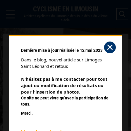
CYCLISME EN LIMOUSIN
Archives cyclistes du Limousin depuis le début du 20ème
siècle.
GRAYAN
Dernière mise à jour réalisée le 12 mai 2023
LHOPITAL (10/05/2008)
Dans le blog, nouvel article sur Limoges 
Date :
10/05/2008
Saint Léonard et retour.
Commentaire :
N'hésitez pas à me contacter pour tout 
Grayan Lhopital
ajout ou modification de résultats ou 
pour l'insertion de photos.
Classement :
Ce site ne peut vivre qu'avec la participation de
tous.
Merci.
4
DALLON Raphaël