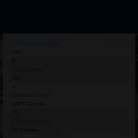
UVL
6
COISSAC Laurent
AC Rilhac
7
LAGARDE Christophe
CRCL
8
FAUVET Bruno
UVL
9
BARBAUD Claude
ASPTT Guéret
10
LIONDORE Bruno
UC Boussac