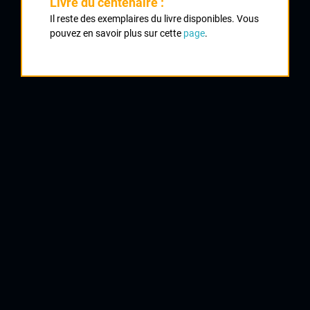
Livre du centenaire :
Il reste des exemplaires du livre disponibles. Vous
pouvez en savoir plus sur cette
page
.
1
PIERRON Jean Luc
VC Gouzon
2
DINTRAS Didier
UVL
3
BARRAUD Hervé
UVL
4
BOURSAUT Didier
ASPTT Guéret
5
PARQUET Philippe