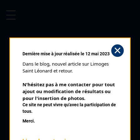
CYCLISME EN LIMOUSIN
Archives cyclistes du Limousin depuis le début du 20ème
siècle.
LAFAT (22/07/1984)
Dernière mise à jour réalisée le 12 mai 2023
Club organisateur :
ASPTT Guéret
Dans le blog, nouvel article sur Limoges 
Distance :
85 kms
Saint Léonard et retour.
Catégorie :
Juniors
N'hésitez pas à me contacter pour tout 
Date :
22/07/1984
ajout ou modification de résultats ou 
Commentaire :
pour l'insertion de photos.
Ce site ne peut vivre qu'avec la participation de
Lafat 18 tours de 4,7 kms avec la montée du Pont Emery par
tous.
Bas Chadrengnat La Guerche Maison Caillaud
Merci.
Nombre de partants :
20 partants
Classement :