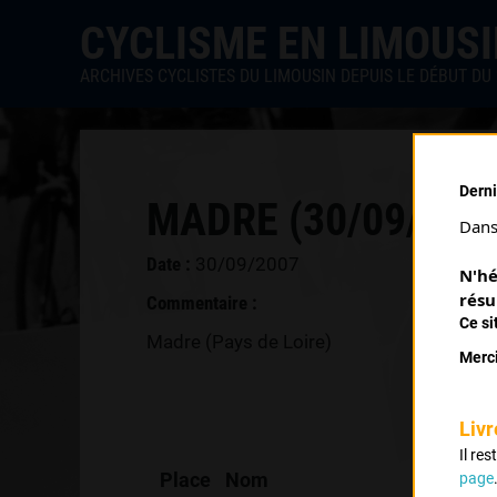
CYCLISME EN LIMOUS
ARCHIVES CYCLISTES DU LIMOUSIN DEPUIS LE DÉBUT DU 
Derni
MADRE (30/09/200
Dans 
Date :
30/09/2007
N'hé
résu
Commentaire :
Ce si
Madre (Pays de Loire)
Merci
Livr
Il re
Place
Nom
page