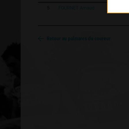
5
FOURNET Arnaud
Retour au palmares du coureur