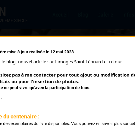
IN
Accueil
Blog
Galerie
Infos
20ÈME SIÈCLE.
ère mise à jour réalisée le 12 mai 2023
7)
le blog, nouvel article sur Limoges Saint Léonard et retour.
sitez pas à me contacter pour tout ajout ou modification de
ltats ou pour l'insertion de photos.
te ne peut vivre qu'avec la participation de tous.
.
Classement :
e du centenaire :
ste des exemplaires du livre disponibles. Vous pouvez en savoir plus sur ce
Club
.