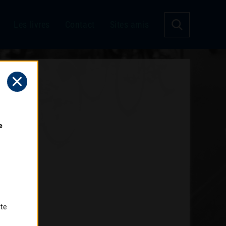
Les livres
Contact
Sites amis
 
tte