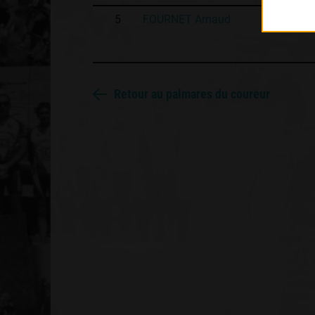
5
FOURNET Arnaud
Retour au palmares du coureur