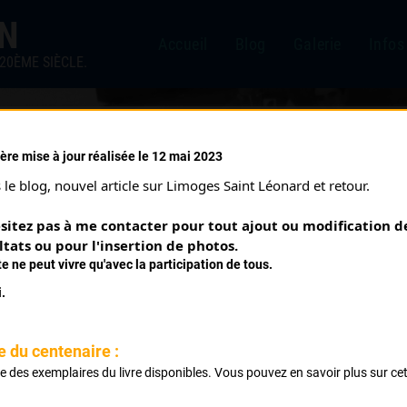
IN
Accueil
Blog
Galerie
Infos
20ÈME SIÈCLE.
ère mise à jour réalisée le 12 mai 2023
T 2 (12/09/2007)
le blog, nouvel article sur Limoges Saint Léonard et retour.
sitez pas à me contacter pour tout ajout ou modification de
ltats ou pour l'insertion de photos.
te ne peut vivre qu'avec la participation de tous.
.
Classement :
e du centenaire :
ste des exemplaires du livre disponibles. Vous pouvez en savoir plus sur ce
Club
.