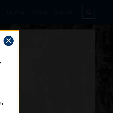
Les livres
Contact
Sites amis
 
tte