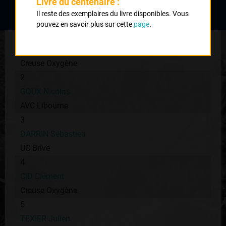
Livre du centenaire :
Classement :
Il reste des exemplaires du livre disponibles. Vous
pouvez en savoir plus sur cette
page
.
1
MOUNIER Jérémy
Creuse Oxygène
2
GOUX Nicolas
AVC Libourne
3
DARRIN Sébastien
UC Brive
4
CID Clément
Creuse Oxygène
5
TEXIER Julien