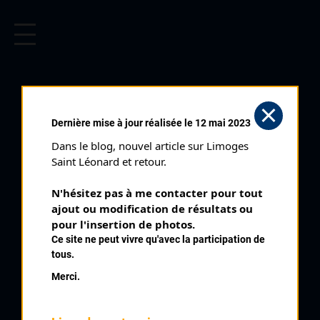
CYCLISME EN LIMOUSIN
Archives cyclistes du Limousin depuis le début du 20ème
siècle.
CYCLO CROSS
Dernière mise à jour réalisée le 12 mai 2023
D'AULON (01/11/2007)
Dans le blog, nouvel article sur Limoges 
Club organisateur :
Creuse Oxygène
Saint Léonard et retour.
Distance :
50'
N'hésitez pas à me contacter pour tout 
Catégorie :
Seniors Espoirs
ajout ou modification de résultats ou 
Date :
01/11/2007
pour l'insertion de photos.
Ce site ne peut vivre qu'avec la participation de
Commentaire :
tous.
Cyclo Cross d'Aulon
Merci.
Nombre de partants :
38 partants