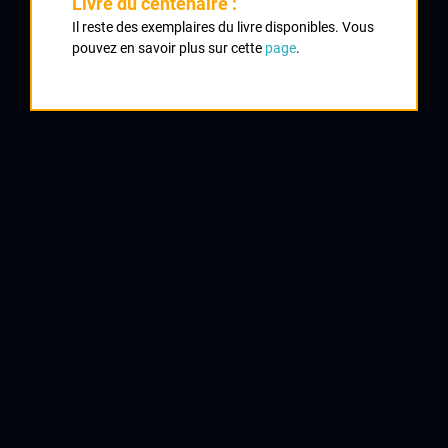
Classement :
Livre du centenaire :
Il reste des exemplaires du livre disponibles. Vous
pouvez en savoir plus sur cette
page
.
1
ROUS Didier
Bouygues Télécom
2
PAURIOL Rémi
Crédit Agricole
3
LELARGE Noan
Bretagne Jean Floch
4
ROCHE Nicolas
Cofidis
5
VOECKLER Thomas