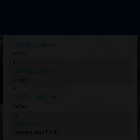
Bouygues Télécom
6
MONNERAIS Cyrille
Française des Jeux
7
RODRIGUEZ Alberto
Massi
8
CHAVANEL Sylvain
Cofidis
9
SCHEIRLINCKX Bert
Jartazi
10
PIVOIS Yann
Bretagne Jean Floch