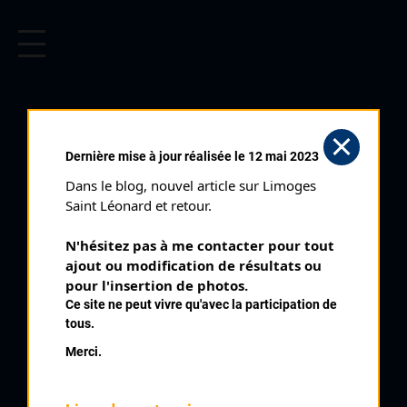
CYCLISME EN LIMOUSIN
Archives cyclistes du Limousin depuis le début du 20ème
siècle.
PARIS CORRÈZE 1 ÈRE
Dernière mise à jour réalisée le 12 mai 2023
ÉTAPE (02/08/2006)
Dans le blog, nouvel article sur Limoges 
Distance :
188 km
Saint Léonard et retour.
Catégorie :
Pros Open
N'hésitez pas à me contacter pour tout 
Date :
02/08/2006
ajout ou modification de résultats ou 
Commentaire :
pour l'insertion de photos.
Ce site ne peut vivre qu'avec la participation de
Paris Corrèze 1 ère étape Saint Amand Montrond Saint
tous.
Nectaire
Merci.
Nombre de partants :
120 partants