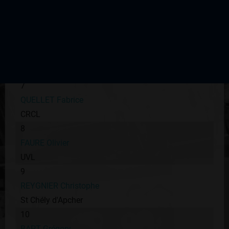
BENEYROL Jean Yves
JS Astérienne
6
ROUAULT Yves
CC Mainsat Expert
7
QUELLET Fabrice
CRCL
8
FAURE Olivier
UVL
9
REYGNIER Christophe
St Chély d'Apcher
10
BAPT Grégory