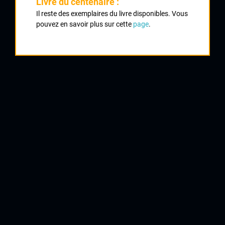
Livre du centenaire :
Il reste des exemplaires du livre disponibles. Vous
Classement :
pouvez en savoir plus sur cette
page
.
1
RETAILLEAU Christophe
UVL
2
MOREAU Arnaud
CC Mainsat Expert
3
BRETON Aurélien
Montmarault
4
LASSALLE Vincent
CSM Puteaux
5