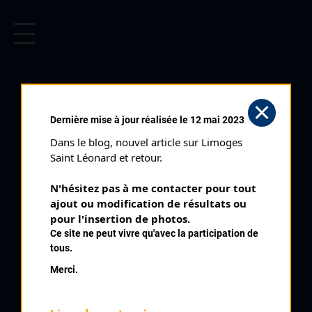
CYCLISME EN LIMOUSIN
Archives cyclistes du Limousin depuis le début du 20ème
siècle.
TOUR DU PAYS
Dernière mise à jour réalisée le 12 mai 2023
SOSTRANIEN (12/06/2005)
Dans le blog, nouvel article sur Limoges 
Club organisateur :
UC Sostranienne
Saint Léonard et retour.
Distance :
249 km
N'hésitez pas à me contacter pour tout 
Catégorie :
SR SD
ajout ou modification de résultats ou 
Date :
12/06/2005
pour l'insertion de photos.
Ce site ne peut vivre qu'avec la participation de
Commentaire :
tous.
21 ème Tour du Pays Sostranien 3 étapes Saint Hilaire La
Merci.
Treille et St Agnant de Versillat en Ligne ? St Germain Beaupré
Contre la Montre
Nombre de partants :
60 partants