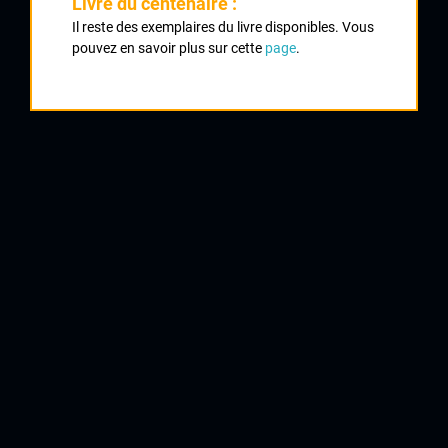
Livre du centenaire :
Nombre de partants :
27 partants
Il reste des exemplaires du livre disponibles. Vous
pouvez en savoir plus sur cette
page
.
Classement :
1
PAUL Jérome
CC Périgueux Dordogne
2
BALLEREAU Jean Marie
VC Lignièrois
3
CEYSSAT Bruno
CC Périgueux Dordogne
4
FERNANDEZ Fabien
Cycles Poitevin