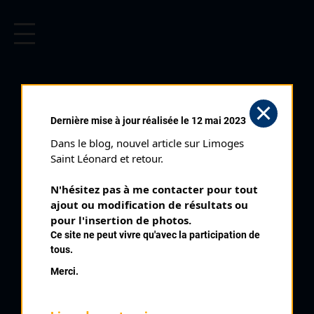
CYCLISME EN LIMOUSIN
Archives cyclistes du Limousin depuis le début du 20ème
siècle.
LE PALAIS SUR
Dernière mise à jour réalisée le 12 mai 2023
VIENNE (11/06/2005)
Dans le blog, nouvel article sur Limoges 
Club organisateur :
CRCL
Saint Léonard et retour.
Distance :
77 km
N'hésitez pas à me contacter pour tout 
Catégorie :
SN SR
ajout ou modification de résultats ou 
Date :
11/06/2005
pour l'insertion de photos.
Ce site ne peut vivre qu'avec la participation de
Commentaire :
tous.
Le Palais sur Vienne 2 ème Ronde Palaisienne Nocturne 35
Merci.
tours de 2,2 km Rue J Jaurès Rue Jean Moulin Av Turgot Rue
des Templiers Rue A Renoir Rue du Maréchal Leclerc Rue J
Jaurès