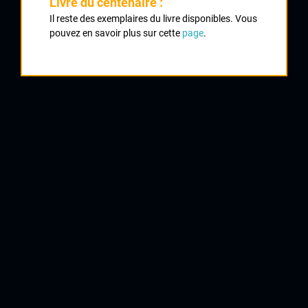
Livre du centenaire :
Classement :
Il reste des exemplaires du livre disponibles. Vous
pouvez en savoir plus sur cette
page
.
1
LARPE Mickaël
St Cyr sur Loire
2
DARRIN Sébastien
UC Felletin
3
RAINAUD Sébastien
CRCL
4
CHICAUD Christophe
VC La Souterraine
5
LARPE Michel