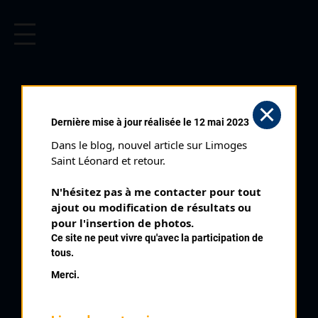
CYCLISME EN LIMOUSIN
Archives cyclistes du Limousin depuis le début du 20ème
siècle.
AIXE SUR VIENNE
Dernière mise à jour réalisée le 12 mai 2023
BEAUCHABROL (21/03/2004)
Dans le blog, nouvel article sur Limoges 
Club organisateur :
CRCL
Saint Léonard et retour.
Distance :
84 km
N'hésitez pas à me contacter pour tout 
Catégorie :
SN SR
ajout ou modification de résultats ou 
Date :
21/03/2004
pour l'insertion de photos.
Ce site ne peut vivre qu'avec la participation de
Commentaire :
tous.
Aixe Beauchabrol 17 tours par Carcaniole Tarnaud
Merci.
Nombre de partants :
86 partants