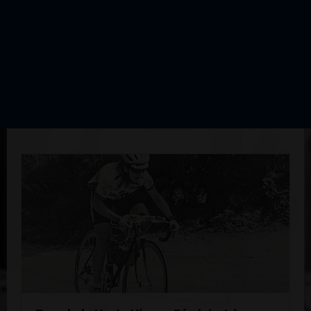
10
THOMAS Béatrice
GSO
D'AUTRES ÉDITIONS DE CETTE
COURSE