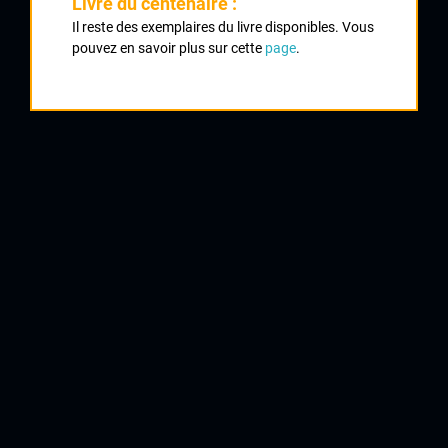
Livre du centenaire :
Il reste des exemplaires du livre disponibles. Vous
Nombre de partants :
101 partantes
pouvez en savoir plus sur cette
page
.
Classement :
1
LE HENAFF Alexandra
Pruneaux d'Agen
2
JAMES Emma
Bik Gios Team
3
KASHCHYSHYNA Oxana
VC St Julien en Genevois
4
POLLET Aude