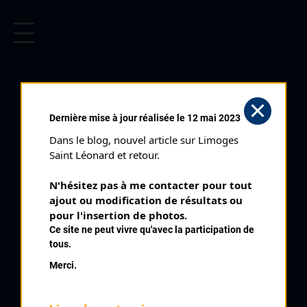
CYCLISME EN LIMOUSIN
Archives cyclistes du Limousin depuis le début du 20ème
siècle.
TOUR DE LA HAUTE VIENNE
Dernière mise à jour réalisée le 12 mai 2023
FÉMININ 1 ÈRE
Dans le blog, nouvel article sur Limoges 
ÉTAPE (23/07/2004)
Saint Léonard et retour.
Club organisateur :
Amis du Cyclisme Féminin
N'hésitez pas à me contacter pour tout 
Distance :
91 km
ajout ou modification de résultats ou 
Catégorie :
pour l'insertion de photos.
Dames Elites SN
Ce site ne peut vivre qu'avec la participation de
Date :
23/07/2004
tous.
Commentaire :
Merci.
Tour de la Haute Vienne Féminin 1 ère étape Saint Just Le
Martel 7 tours de 13 km par Pont de Gourly Côte du Chateau
d'eau