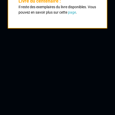
Livre du centenaire :
Il reste des exemplaires du livre disponibles. Vous
1
pouvez en savoir plus sur cette
page
.
BIROLINI Sébastien
VC Tulle
2
GUITARD Raymond
Vallée de La Sumène
3
LE SOLLIEC Christophe
CRCL
4
BRIGOULET Alexandre
UC Corrèze
5
MICHEL Julien
CRCL