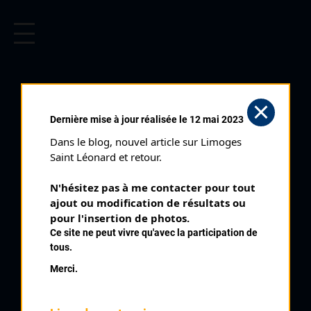
CYCLISME EN LIMOUSIN
Archives cyclistes du Limousin depuis le début du 20ème
siècle.
SÉRILHAC (02/05/2004)
Dernière mise à jour réalisée le 12 mai 2023
Club organisateur :
UC Corrèze
Dans le blog, nouvel article sur Limoges 
Distance :
66 km
Saint Léonard et retour.
Catégorie :
SR SD
N'hésitez pas à me contacter pour tout 
Date :
02/05/2004
ajout ou modification de résultats ou 
Commentaire :
pour l'insertion de photos.
Ce site ne peut vivre qu'avec la participation de
Sérilhac 22 tours de 3,2 km
tous.
Nombre de partants :
30 partants
Merci.
Classement :