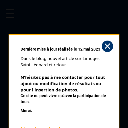
CYCLISME EN LIMOUSIN
Archives cyclistes du Limousin depuis le début du 20ème
siècle.
LIMOGES NOCTURNE DE
Dernière mise à jour réalisée le 12 mai 2023
BEAUBLANC (09/09/2004)
Dans le blog, nouvel article sur Limoges 
Club organisateur :
CRCL
Saint Léonard et retour.
Distance :
87,4 km
N'hésitez pas à me contacter pour tout 
Catégorie :
E3 SN SR
ajout ou modification de résultats ou 
Date :
09/09/2004
pour l'insertion de photos.
Ce site ne peut vivre qu'avec la participation de
Commentaire :
tous.
Limoges Nocturne de Beaublanc 38 tours de 2,3 km Bd de
Merci.
Beaublanc Bd de La Borie
Classe :
Nationale