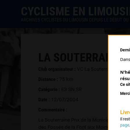
CYCLISME EN LIMOUS
ARCHIVES CYCLISTES DU LIMOUSIN DEPUIS LE DÉBUT DU 
Derni
LA SOUTERRAINE (
Dans 
Club organisateur :
VC La Souterraine
N'hé
résu
Distance :
75 km
Ce si
Catégorie :
E3 SN SR
Merci
Date :
12/07/2004
Commentaire :
Livr
Il re
La Souterraine Prix de la Municipalité e
page
des Fossés de la Font aux Moines