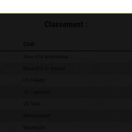
Classement :
Club
Roue d'Or Amandoise
Roue d'Or St Amand
UC Felletin
VC Lignièrois
VC Tulle
Montmarault
Montluçon