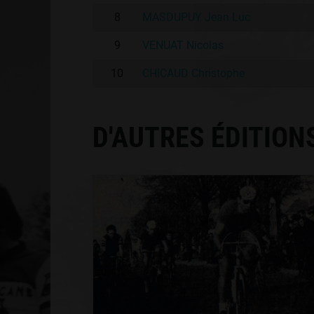
8
MASDUPUY Jean Luc
9
VENUAT Nicolas
10
CHICAUD Christophe
D'AUTRES ÉDITION