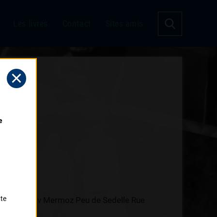
Les livres
Contact
Sites amis
 
tte
d Belmont Av Mermoz Peu de Sedelle Rue