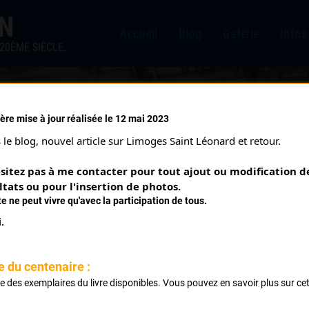
IN
Accueil
Blog
Galerie
Infos
20ÈME SIÈCLE.
ère mise à jour réalisée le 12 mai 2023
12/07/2004)
le blog, nouvel article sur Limoges Saint Léonard et retour.
sitez pas à me contacter pour tout ajout ou modification de
ltats ou pour l'insertion de photos.
te ne peut vivre qu'avec la participation de tous.
.
e du centenaire :
ste des exemplaires du livre disponibles. Vous pouvez en savoir plus sur ce
t des Commerçants 30 tours par Bd Mestadier Av de Paris B
.