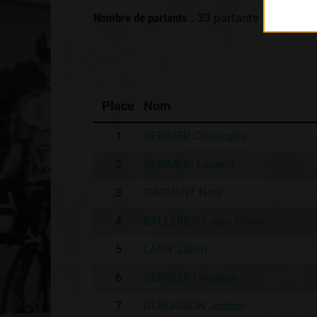
Nombre de partants :
33 partants
Place
Nom
1
SERISIER Christophe
2
GERBAUD Laurent
3
GAGNANT Noël
4
BALLEREAU Jean Marie
5
LAMY Julien
6
SERISIER Christian
7
DUBUISSON Jordan